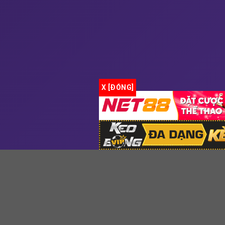
X [ĐÓNG]