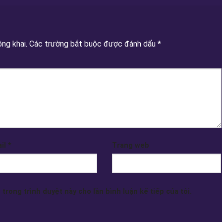
ng khai.
Các trường bắt buộc được đánh dấu
*
il
*
Trang web
 trong trình duyệt này cho lần bình luận kế tiếp của tôi.