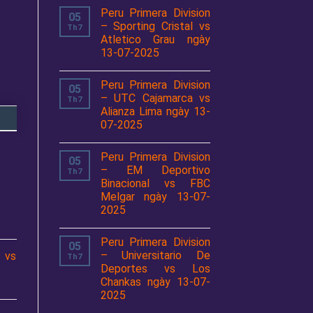
Peru Primera Division
05
– Sporting Cristal vs
Th7
Atletico Grau ngày
13-07-2025
Peru Primera Division
05
– UTC Cajamarca vs
Th7
Alianza Lima ngày 13-
07-2025
Peru Primera Division
05
– EM Deportivo
Th7
Binacional vs FBC
Melgar ngày 13-07-
2025
Peru Primera Division
05
– Universitario De
 vs
Th7
Deportes vs Los
Chankas ngày 13-07-
2025