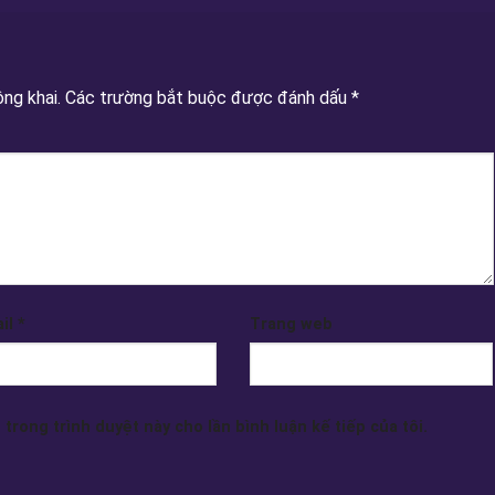
ng khai.
Các trường bắt buộc được đánh dấu
*
il
*
Trang web
 trong trình duyệt này cho lần bình luận kế tiếp của tôi.