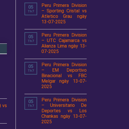
Peru Primera Division
05
– Sporting Cristal vs
Th7
Atletico Grau ngày
13-07-2025
Peru Primera Division
05
– UTC Cajamarca vs
Th7
Alianza Lima ngày 13-
07-2025
Peru Primera Division
05
– EM Deportivo
Th7
Binacional vs FBC
Melgar ngày 13-07-
2025
Peru Primera Division
05
– Universitario De
) vs
Th7
Deportes vs Los
Chankas ngày 13-07-
2025