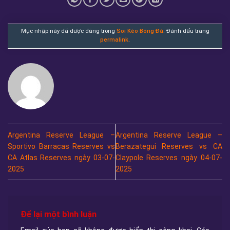
Mục nhập này đã được đăng trong
Soi Kèo Bóng Đá
. Đánh dấu trang
permalink
.
Argentina Reserve League –
Argentina Reserve League –
Sportivo Barracas Reserves vs
Berazategui Reserves vs CA
CA Atlas Reserves ngày 03-07-
Claypole Reserves ngày 04-07-
2025
2025
Để lại một bình luận