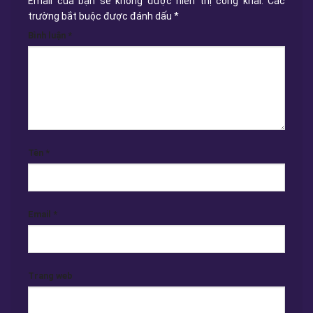
Email của bạn sẽ không được hiển thị công khai.
Các
trường bắt buộc được đánh dấu
*
Bình luận
*
Tên
*
Email
*
Trang web