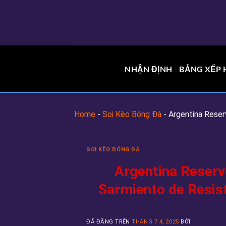
Chuyển
đến
nội
dung
NHẬN ĐỊNH
BẢNG XẾP
Home
-
Soi Kèo Bóng Đá
-
Argentina Reser
SOI KÈO BÓNG ĐÁ
Argentina Reserv
Sarmiento de Resis
ĐÃ ĐĂNG TRÊN
THÁNG 7 4, 2025
BỞI