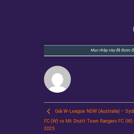
Mục nhập này đã được đ
Giải W-League NSW (Australia) – Sy
FC (W) vs Mt Druitt Town Rangers FC (W)
2025