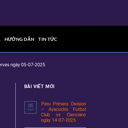
Á
HƯỚNG DẪN
TIN TỨC
erves ngày 05-07-2025
BÀI VIẾT MỚI
Peru Primera Division
05
– Ayacucho Futbol
Th7
Club vs Cienciano
ngày 14-07-2025