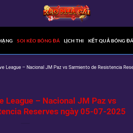
 HẠNG
SOI KÈO BÓNG ĐÁ
LỊCH THI
KẾT QUẢ BÓNG Đ
ve League – Nacional JM Paz vs Sarmiento de Resistencia Res
e League – Nacional JM Paz vs
tencia Reserves ngày 05-07-2025