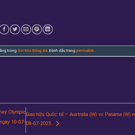
ăng trong
Soi Kèo Bóng Đá
. Đánh dấu trang
permalink
.
dney Olympic
Giao hữu Quốc tế – Australia (W) vs Panama (W) 
 ngày 10-07-
08-07-2025