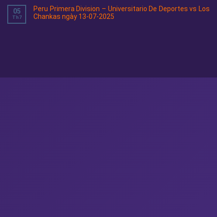
Peru Primera Division – Universitario De Deportes vs Los
05
Chankas ngày 13-07-2025
Th7