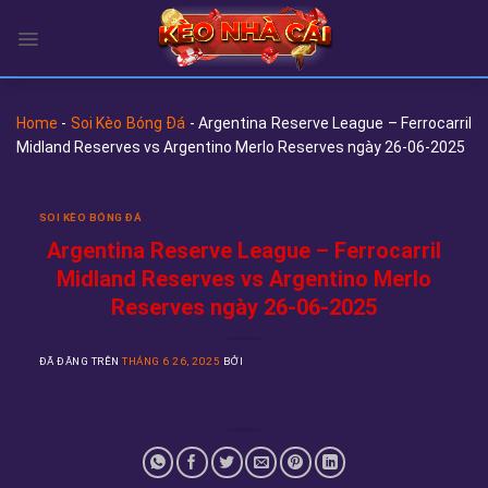
Chuyển
đến
nội
dung
Home
-
Soi Kèo Bóng Đá
-
Argentina Reserve League – Ferrocarril
Midland Reserves vs Argentino Merlo Reserves ngày 26-06-2025
SOI KÈO BÓNG ĐÁ
Argentina Reserve League – Ferrocarril
Midland Reserves vs Argentino Merlo
Reserves ngày 26-06-2025
ĐÃ ĐĂNG TRÊN
THÁNG 6 26, 2025
BỞI