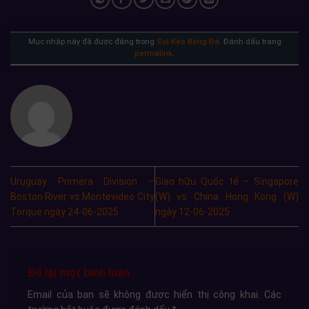
Mục nhập này đã được đăng trong
Soi Kèo Bóng Đá
. Đánh dấu trang
permalink
.
Uruguay Primera Division –
Giao hữu Quốc tế – Singapore
Boston River vs Montevideo City
(W) vs China Hong Kong (W)
Torque ngày 24-06-2025
ngày 12-06-2025
Để lại một bình luận
Email của bạn sẽ không được hiển thị công khai.
Các