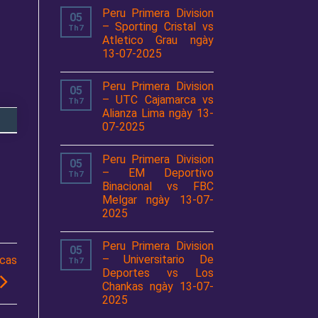
Peru Primera Division
05
– Sporting Cristal vs
Th7
Atletico Grau ngày
13-07-2025
Peru Primera Division
05
– UTC Cajamarca vs
Th7
Alianza Lima ngày 13-
07-2025
Peru Primera Division
05
– EM Deportivo
Th7
Binacional vs FBC
Melgar ngày 13-07-
2025
Peru Primera Division
05
– Universitario De
cas
Th7
Deportes vs Los
Chankas ngày 13-07-
2025