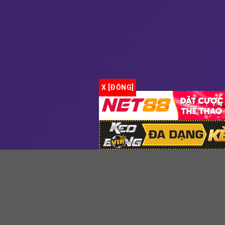
X [ĐÓNG]