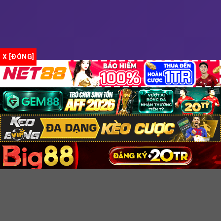
X [ĐÓNG]