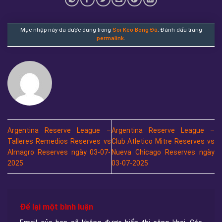
Mục nhập này đã được đăng trong
Soi Kèo Bóng Đá
. Đánh dấu trang
permalink
.
Argentina Reserve League –
Argentina Reserve League –
Talleres Remedios Reserves vs
Club Atletico Mitre Reserves vs
Almagro Reserves ngày 03-07-
Nueva Chicago Reserves ngày
2025
03-07-2025
Để lại một bình luận