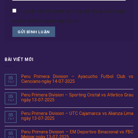
Lưu tên của tôi, email, và trang web trong trình duyệt
này cho lần bình luận kế tiếp của tôi.
BÀI VIẾT MỚI
Peru Primera Division – Ayacucho Futbol Club vs
05
Cienciano ngày 14-07-2025
Th7
Peru Primera Division – Sporting Cristal vs Atletico Grau
05
ngày 13-07-2025
Th7
Peru Primera Division – UTC Cajamarca vs Alianza Lima
05
ngày 13-07-2025
Th7
Peru Primera Division – EM Deportivo Binacional vs FBC
05
Melgar ngày 13-07-2025
Th7