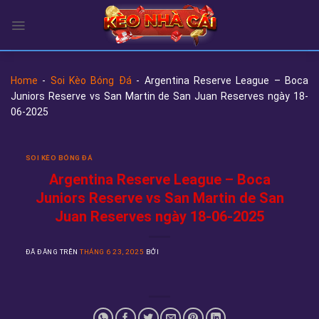
Chuyển
đến
nội
dung
Home
-
Soi Kèo Bóng Đá
-
Argentina Reserve League – Boca
Juniors Reserve vs San Martin de San Juan Reserves ngày 18-
06-2025
SOI KÈO BÓNG ĐÁ
Argentina Reserve League – Boca
Juniors Reserve vs San Martin de San
Juan Reserves ngày 18-06-2025
ĐÃ ĐĂNG TRÊN
THÁNG 6 23, 2025
BỞI