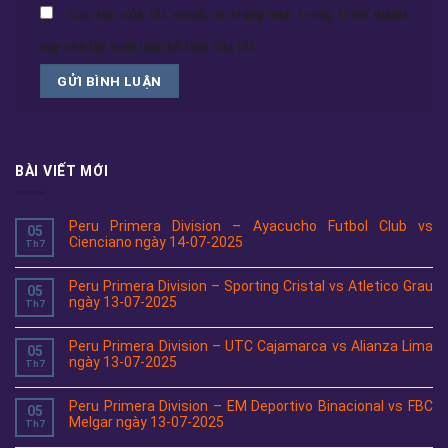
Lưu tên của tôi, email, và trang web trong trình duyệt
này cho lần bình luận kế tiếp của tôi.
BÀI VIẾT MỚI
Peru Primera Division – Ayacucho Futbol Club vs
05
Cienciano ngày 14-07-2025
Th7
Peru Primera Division – Sporting Cristal vs Atletico Grau
05
ngày 13-07-2025
Th7
Peru Primera Division – UTC Cajamarca vs Alianza Lima
05
ngày 13-07-2025
Th7
Peru Primera Division – EM Deportivo Binacional vs FBC
05
Melgar ngày 13-07-2025
Th7