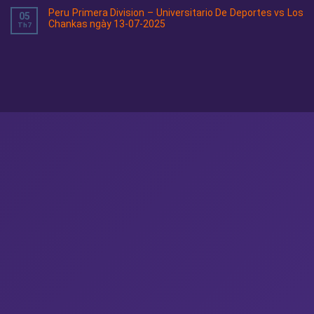
Peru Primera Division – Universitario De Deportes vs Los
05
Chankas ngày 13-07-2025
Th7