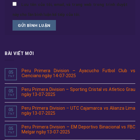
Lưu tên của tôi, email, và trang web trong trình duyệt
này cho lần bình luận kế tiếp của tôi.
BÀI VIẾT MỚI
Peru Primera Division – Ayacucho Futbol Club vs
05
Cienciano ngày 14-07-2025
Th7
Peru Primera Division – Sporting Cristal vs Atletico Grau
05
ngày 13-07-2025
Th7
Peru Primera Division – UTC Cajamarca vs Alianza Lima
05
ngày 13-07-2025
Th7
Peru Primera Division – EM Deportivo Binacional vs FBC
05
Melgar ngày 13-07-2025
Th7