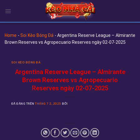
Chuyển
đến
nội
dung
Home
-
Soi Kèo Bóng Đá
-
Argentina Reserve League – Almirante
Brown Reserves vs Agropecuario Reserves ngày 02-07-2025
SOI KÈO BÓNG ĐÁ
Argentina Reserve League – Almirante
Brown Reserves vs Agropecuario
Reserves ngày 02-07-2025
ĐÃ ĐĂNG TRÊN
THÁNG 7 2, 2025
BỞI