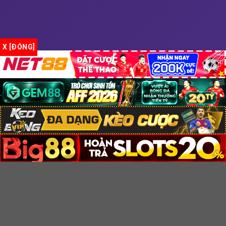
X [ĐÓNG]