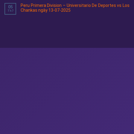
Peru Primera Division – Universitario De Deportes vs Los
05
Chankas ngày 13-07-2025
Th7