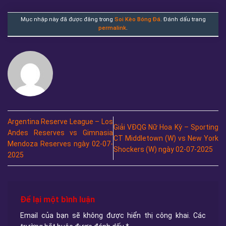
Mục nhập này đã được đăng trong
Soi Kèo Bóng Đá
. Đánh dấu trang
permalink
.
Argentina Reserve League – Los
Giải VĐQG Nữ Hoa Kỳ – Sporting
Andes Reserves vs Gimnasia
CT Middletown (W) vs New York
Mendoza Reserves ngày 02-07-
Shockers (W) ngày 02-07-2025
2025
Để lại một bình luận
Email của bạn sẽ không được hiển thị công khai.
Các