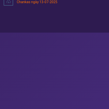
Chankas ngày 13-07-2025
Th7