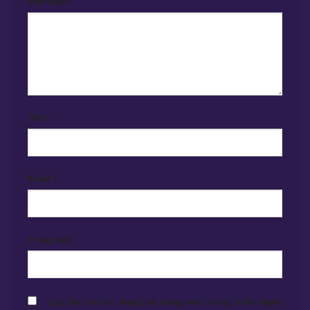
Bình luận
*
Tên
*
Email
*
Trang web
Lưu tên của tôi, email, và trang web trong trình duyệt