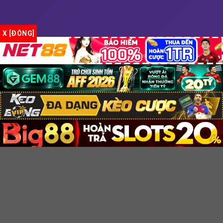
X [ĐÓNG]