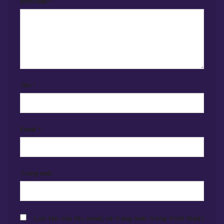
Bình luận
*
Tên
*
Email
*
Trang web
Lưu tên của tôi, email, và trang web trong trình duyệt