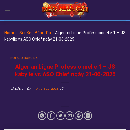
Chuyển
đến
nội
dung
Home
-
Soi Kèo Bóng Đá
-
Algerian Ligue Professionnelle 1 – JS
kabylie vs ASO Chlef ngày 21-06-2025
SOI KÈO BÓNG ĐÁ
Algerian Ligue Professionnelle 1 – JS
kabylie vs ASO Chlef ngày 21-06-2025
ĐÃ ĐĂNG TRÊN
THÁNG 6 23, 2025
BỞI