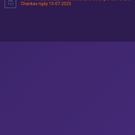
05
Chankas ngày 13-07-2025
Th7