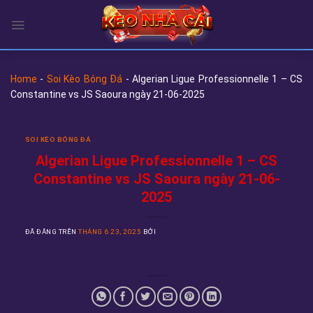
Chuyển
đến
nội
dung
Home
-
Soi Kèo Bóng Đá
-
Algerian Ligue Professionnelle 1 – CS
Constantine vs JS Saoura ngày 21-06-2025
SOI KÈO BÓNG ĐÁ
Algerian Ligue Professionnelle 1 – CS
Constantine vs JS Saoura ngày 21-06-
2025
ĐÃ ĐĂNG TRÊN
THÁNG 6 23, 2025
BỞI