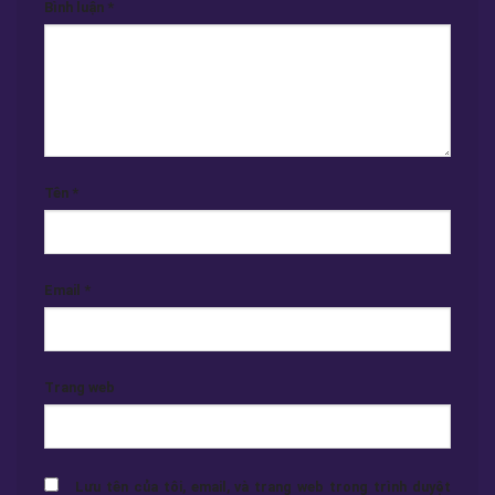
Bình luận
*
Tên
*
Email
*
Trang web
Lưu tên của tôi, email, và trang web trong trình duyệt