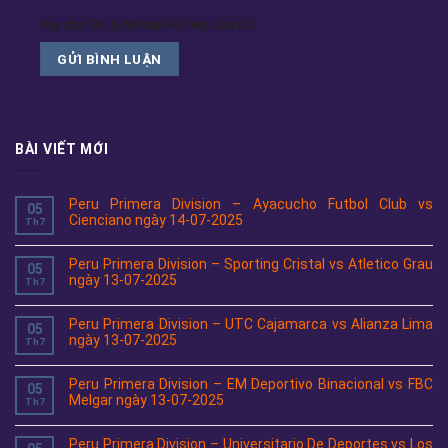
này cho lần bình luận kế tiếp của tôi.
BÀI VIẾT MỚI
Peru Primera Division – Ayacucho Futbol Club vs
05
Cienciano ngày 14-07-2025
Th7
Peru Primera Division – Sporting Cristal vs Atletico Grau
05
ngày 13-07-2025
Th7
Peru Primera Division – UTC Cajamarca vs Alianza Lima
05
ngày 13-07-2025
Th7
Peru Primera Division – EM Deportivo Binacional vs FBC
05
Melgar ngày 13-07-2025
Th7
Peru Primera Division – Universitario De Deportes vs Los