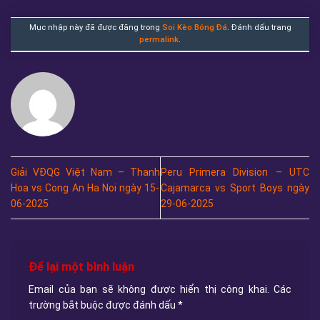
Mục nhập này đã được đăng trong
Soi Kèo Bóng Đá
. Đánh dấu trang
permalink
.
Giải VĐQG Việt Nam – Thanh
Peru Primera Division – UTC
Hoa vs Cong An Ha Noi ngày 15-
Cajamarca vs Sport Boys ngày
06-2025
29-06-2025
Để lại một bình luận
Email của bạn sẽ không được hiển thị công khai.
Các
trường bắt buộc được đánh dấu
*